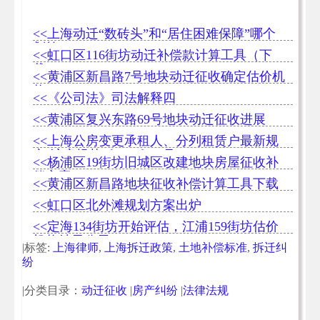
<<上海动迁“数砖头”和“居住困难保障”哪个
划算
<<虹口区116街坊动迁补偿款计算工具（下
载）
<<黄浦区新昌路7号地块动迁征收确定估价机
构
<<《公司法》司法解释四
<<黄浦区复兴东路69号地块动迁征收进展
<<上海公房变更承租人、分列租赁户最新规
定[沪房规范〔2019〕3 号]
<<杨浦区19街坊旧城区改建地块房屋征收补
偿方案
<<黄浦区新昌路地块征收补偿计算工具下载
<<虹口区北外滩规划方案出炉
<<定海134街坊开始评估，江浦159街坊估价
机构结果公示
|标签:
上海律师
,
上海拆迁政策
,
土地补偿标准
,
拆迁纠
纷
|分类目录：
动迁征收
|
房产纠纷
|
法律法规