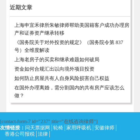
近期文章
上海申宜禾律所朱敏律师帮助美国籍客户成功办理房
产和证券资产继承转移
《国务院关于对外投资的规定》（国务院令第 837
号）全维度解读
上海老房子的买卖和继承难题如何破局
资金如何合规汇出以向境外项目投资
如何防止房屋共有人自身风险损害自己权益
在国外办理离婚，需分割国内的共有房产应该怎么
做？
[contact-form-7 id="237" title="在线咨询律师"]
友情链接：
问天票据网
轮椅
家用呼吸机
安徽律师
香港公司报税
法律