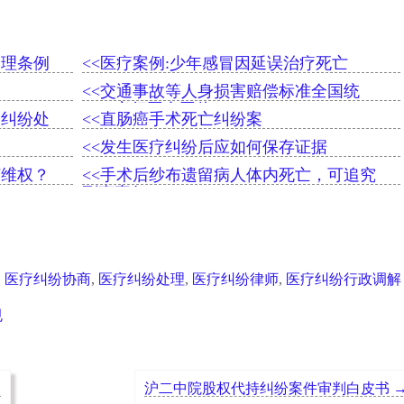
处理条例
<<医疗案例:少年感冒因延误治疗死亡
<<交通事故等人身损害赔偿标准全国统
一，实行同命同价
疗纠纷处
<<直肠癌手术死亡纠纷案
<<发生医疗纠纷后应如何保存证据
何维权？
<<手术后纱布遗留病人体内死亡，可追究
刑事责任
,
医疗纠纷协商
,
医疗纠纷处理
,
医疗纠纷律师
,
医疗纠纷行政调解
规
务
沪二中院股权代持纠纷案件审判白皮书