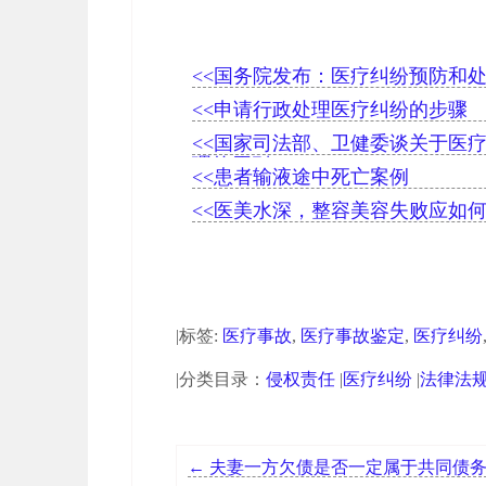
<<国务院发布：医疗纠纷预防和
<<申请行政处理医疗纠纷的步骤
<<国家司法部、卫健委谈关于医
理的原则
<<患者输液途中死亡案例
<<医美水深，整容美容失败应如
|标签:
医疗事故
,
医疗事故鉴定
,
医疗纠纷
|分类目录：
侵权责任
|
医疗纠纷
|
法律法
←
夫妻一方欠债是否一定属于共同债