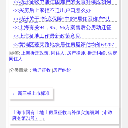
<<动迁征收中居住困难户的安置补偿应如何
分配
<<买房后上家拒不迁出户口怎么办
<<动迁关于“托底保障”中的“居住困难户”认
定常见问题
<<上海有关94，95、96方案售后公房动迁征
收法律问题
<<上海征地工作最新政策意见
<<黄浦区蓬莱路地块居住房屋评估均价63207
元/平方米
|标签:
上海拆迁政策
,
同住人
,
房产律师
,
拆迁纠纷
,
认定
同住人
|分类目录：
动迁征收
|
房产纠纷
←
新三板上市标准
上海市国有土地上房屋征收与补偿实施细则（市政
府令第71号）
→