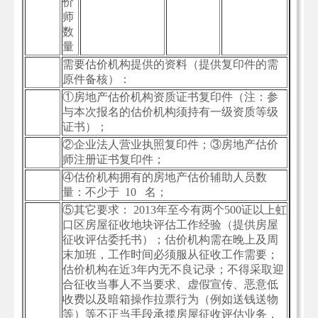
价
师
数
量
需要估价机构提供的资料（提供复印件的需
原件备核）：
①房地产估价机构资质证书复印件（注：参
与本次报名的估价机构须持有一级资质等级
证书）；
②企业法人营业执照复印件；③房地产估价
师注册证书复印件；
④估价机构拥有的房地产估价辅助人员数
量：不少于 10 名；
⑤其它要求： 2013年至今有两个500证以上虹
口区房屋征收地块评估工作经验（提供房屋
征收评估委托书）；估价机构需在晚上及周
末加班，工作时间必须服从征收工作需要；
估价机构在近3年内无不良记录；不得采取迎
合征收当事人不当要求、虚假宣传、恶意低
收费以及暗箱操作拉票行为（例如送钱送物
等）等不正当手段承揽房屋征收评估业务，