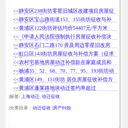
<<静安区238街坊零星旧城区改建项目房屋征
收与补偿方案
<<静安区宝山路街道153、155街坊征收与补
偿方案征求意见稿
<<黄浦区122街坊评估均价54407元/平方米
<<《申请人民法院强制执行房屋征收补偿决
定案件若干问题的规定》全文
<<静安区石门二路170 弄及周边零星旧改房
屋征收范围
<<虹口区143街坊房屋征收与补偿方案（征求
意见稿）
<<农村宅基地房屋动迁补偿款在家庭成员和
户籍人员之间的分配原则
<<杨浦35、52、68、70、77、95、193街坊动
迁签约率超85%
<<黄浦区149、151街坊 居住房屋征收补偿方
案（动迁款计算表免费下载）
<<黄浦区蓬莱路地块动迁签约率超过
96.68%，协议正式生效
|标签:
上海动迁
,
动迁征收
|分类目录：
动迁征收
|
房产纠纷