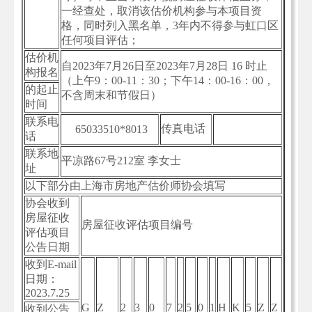
一经查处，取消该估价机构参与本项目资
格，同时列入黑名单，3年内不得参与虹口区
任何项目评估；
估价机
自2023年7月26日至2023年7月28日 16 时止
构报名
（上午9：00-11：30；下午14：00-16：00，
的起止
不含周末和节假日）
时间
联系电
传真电话
65033510*8013
话
联系地
平凉路67号212室 李女士
址
以下部分由上海市房地产估价师协会填写
协会收到
房屋征收
房屋征收评估项目编号
评估项目
公告日期
收到E-mail
日期：
2023.7.25
G
Z
2
3
0
7
2
5
0
1
H
K
5
Z
Z
收到公告