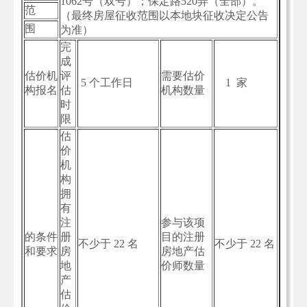
1062号（双号）；保定路520弄（全部）。
范
（最终房屋征收范围以本地块征收决定公告
围
为准）
完
成
估价机
评
需要估价
5 个工作日
1 家
构报名
估
机构数量
时
限
估
价
机
构
拥
有
注
参与该项
的条件
册
目的注册
不少于 22 名
不少于 22 名
和要求
房
房地产估
地
价师数量
产
估