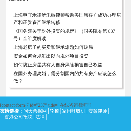
上海申宜禾律所朱敏律师帮助美国籍客户成功办理房
产和证券资产继承转移
《国务院关于对外投资的规定》（国务院令第 837
号）全维度解读
上海老房子的买卖和继承难题如何破局
资金如何合规汇出以向境外项目投资
如何防止房屋共有人自身风险损害自己权益
在国外办理离婚，需分割国内的共有房产应该怎么
做？
[contact-form-7 id="237" title="在线咨询律师"]
友情链接：
问天票据网
轮椅
家用呼吸机
安徽律师
香港公司报税
法律