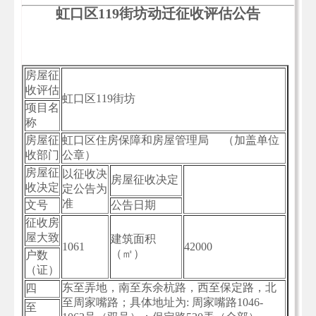
虹口区119街坊动迁征收评估公告
房屋征
收评估
虹口区119街坊
项目名
称
房屋征
虹口区住房保障和房屋管理局 （加盖单位
收部门
公章）
房屋征
以征收决
房屋征收决定
收决定
定公告为
准
文号
公告日期
征收房
屋大致
建筑面积
1061
42000
（㎡）
户数
（证）
东至弄地，南至东余杭路，西至保定路，北
四
至周家嘴路；具体地址为: 周家嘴路1046-
至