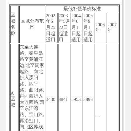
最低补偿单价标准
区
2002
2003
2004
2005
域
区域分布范
年6
年5月
年6
年9
2006
2007
名
围
月25
22日
月1
月1
年
年
称
日起
起适
日起
日起
适用
用
适用
适用
东至大连
路、秦皇岛
路至黄浦江
边;北至周家
嘴路、向北
折入溧阳
路、四平
路、曲阳路,
A
再向西折入
区
3430
3841
5953
8898
大连西路;西
域
至东江湾
路、宝山路,
—
再沿虹口、
闸北区界线