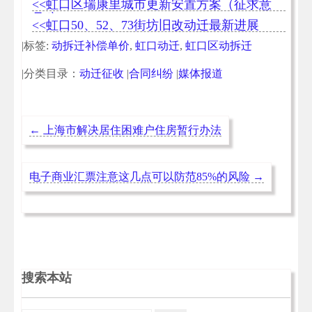
<<虹口区瑞康里城市更新安置方案（征求意
见稿）
<<虹口50、52、73街坊旧改动迁最新进展
|标签:
动拆迁补偿单价
,
虹口动迁
,
虹口区动拆迁
|分类目录：
动迁征收
|
合同纠纷
|
媒体报道
←
上海市解决居住困难户住房暂行办法
电子商业汇票注意这几点可以防范85%的风险
→
搜索本站