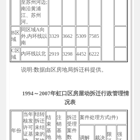
至苏州河边;
南沿黄浦
江、苏州
河。
同区域A向
B区
外,内环线以
3329
3662
5309
7585
域
南
C区
内环线以北
2919
3298
4452
6222
域
说明:数据由区房地局拆迁科提供。
1994～2007年虹口区房屋动拆迁行政管理情
况表
当年
结转
结
注
拆迁
案件处理方式(件)
核发
拆迁
束
销
受理
许可
未结
年份
基
基
案件
证基
束的
限
强
地
地
数
调解
裁决