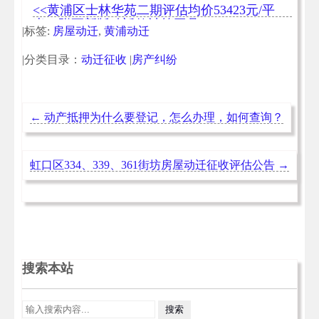
均价88738元/平米（附动迁款计算工具）
<<黄浦区士林华苑二期评估均价53423元/平
米（附更新版动迁款计算工具）
|标签:
房屋动迁
,
黄浦动迁
|分类目录：
动迁征收
|
房产纠纷
←
动产抵押为什么要登记，怎么办理，如何查询？
虹口区334、339、361街坊房屋动迁征收评估公告
→
搜索本站