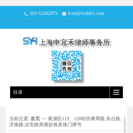
021 62262975
lvshi@lvshi01.com
上海申宜禾律师事务所
目录
当前位置:
首页
>> 黄浦区119、120街坊肇周路,东台路,
济南路,吉安路房屋征收具体门牌号