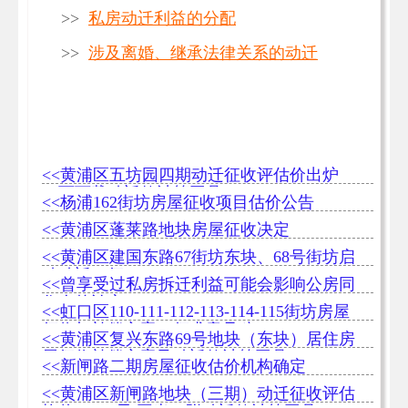
>>
私房动迁利益的分配
>>
涉及离婚、继承法律关系的动迁
<<黄浦区五坊园四期动迁征收评估价出炉
（可下载动迁款计算工具）
<<杨浦162街坊房屋征收项目估价公告
<<黄浦区蓬莱路地块房屋征收决定
<<黄浦区建国东路67街坊东块、68号街坊启
动动迁一征
<<曾享受过私房拆迁利益可能会影响公房同
住人的认定
<<虹口区110-111-112-113-114-115街坊房屋
征收与补偿方案（征求意见稿）
<<黄浦区复兴东路69号地块（东块）居住房
屋征收补偿方案及动迁款计算工具
<<新闸路二期房屋征收估价机构确定
<<黄浦区新闸路地块（三期）动迁征收评估