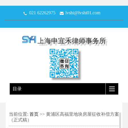
021 62262975
lvshi@lvshi01.com
上海申宜禾律师事务所
目录
当前位置:
首页
>> 黄浦区高福里地块房屋征收补偿方案
（正式稿）