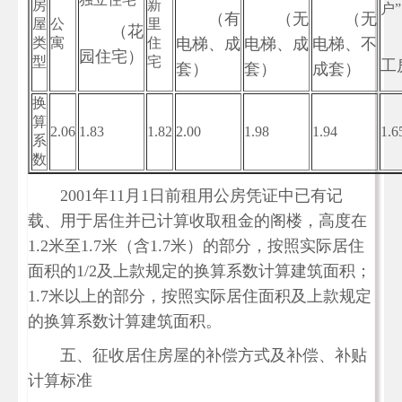
房
新
户”
（有
（无
（无
屋
公
里
（花
类
寓
住
电梯、成
电梯、成
电梯、不
园住宅）
型
宅
工
套）
套）
成套）
换
算
2.06
1.83
1.82
2.00
1.98
1.94
1.6
系
数
2001年11月1日前租用公房凭证中已有记
载、用于居住并已计算收取租金的阁楼，高度在
1.2米至1.7米（含1.7米）的部分，按照实际居住
面积的1/2及上款规定的换算系数计算建筑面积；
1.7米以上的部分，按照实际居住面积及上款规定
的换算系数计算建筑面积。
五、征收居住房屋的补偿方式及补偿、补贴
计算标准