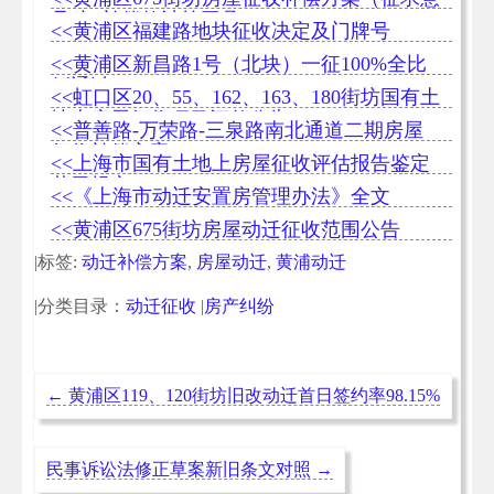
见稿+补偿款计算工具）
<<黄浦区福建路地块征收决定及门牌号
<<黄浦区新昌路1号（北块）一征100%全比
例通过
<<虹口区20、55、162、163、180街坊国有土
地上房屋征收项目评估公告
<<普善路-万荣路-三泉路南北通道二期房屋
征收补偿方案
<<上海市国有土地上房屋征收评估报告鉴定
若干规定
<<《上海市动迁安置房管理办法》全文
<<黄浦区675街坊房屋动迁征收范围公告
|标签:
动迁补偿方案
,
房屋动迁
,
黄浦动迁
|分类目录：
动迁征收
|
房产纠纷
←
黄浦区119、120街坊旧改动迁首日签约率98.15%
民事诉讼法修正草案新旧条文对照
→