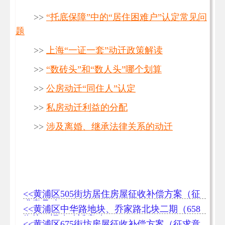
>>
“托底保障”中的“居住困难户”认定常见问
题
>>
上海“一证一套”动迁政策解读
>>
“数砖头”和“数人头”哪个划算
>>
公房动迁“同住人”认定
>>
私房动迁利益的分配
>>
涉及离婚、继承法律关系的动迁
<<黄浦区505街坊居住房屋征收补偿方案（征
求意见稿）
<<黄浦区中华路地块、乔家路北块二期（658
街坊）旧改动迁启动
<<黄浦区675街坊房屋征收补偿方案（征求意