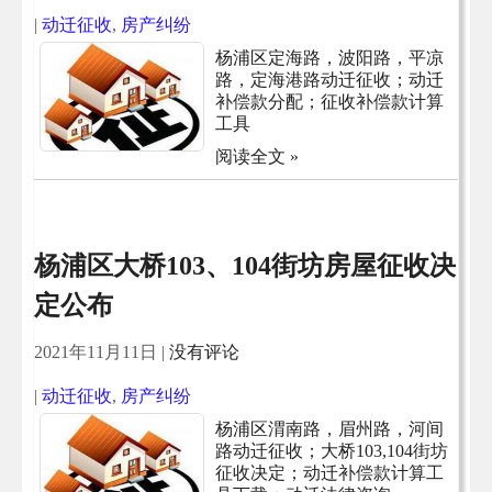
|
动迁征收
,
房产纠纷
杨浦区定海路，波阳路，平凉
路，定海港路动迁征收；动迁
补偿款分配；征收补偿款计算
工具
阅读全文 »
杨浦区大桥103、104街坊房屋征收决
定公布
2021年11月11日
|
没有评论
|
动迁征收
,
房产纠纷
杨浦区渭南路，眉州路，河间
路动迁征收；大桥103,104街坊
征收决定；动迁补偿款计算工