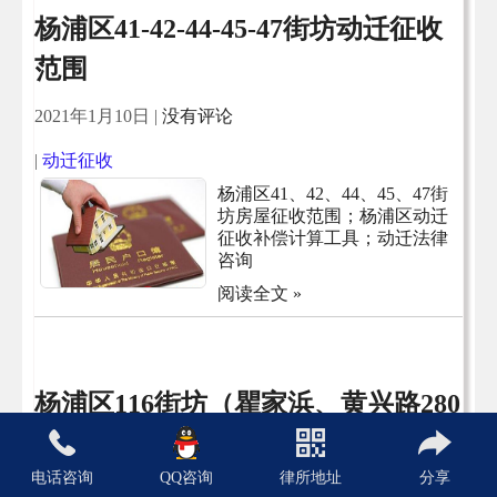
杨浦区41-42-44-45-47街坊动迁征收
范围
2021年1月10日
|
没有评论
|
动迁征收
杨浦区41、42、44、45、47街
坊房屋征收范围；杨浦区动迁
征收补偿计算工具；动迁法律
咨询
阅读全文 »
杨浦区116街坊（瞿家浜、黄兴路280
弄）房屋征收项目评估公告
电话咨询
QQ咨询
律所地址
分享
2021年1月2日
|
没有评论