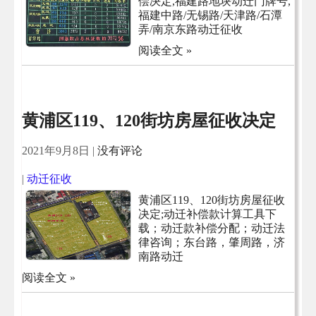
偿决定,福建路地块动迁门牌号,
福建中路/无锡路/天津路/石潭
弄/南京东路动迁征收
阅读全文 »
黄浦区119、120街坊房屋征收决定
2021年9月8日
|
没有评论
|
动迁征收
黄浦区119、120街坊房屋征收
决定;动迁补偿款计算工具下
载；动迁款补偿分配；动迁法
律咨询；东台路，肇周路，济
南路动迁
阅读全文 »