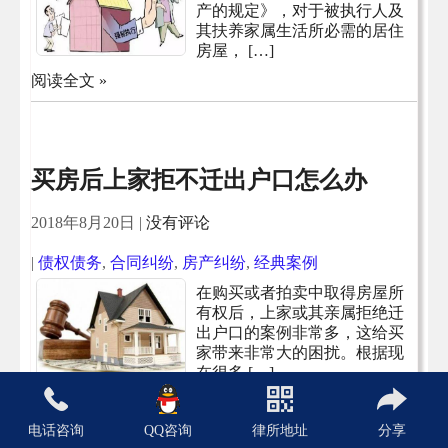
产的规定》，对于被执行人及
其扶养家属生活所必需的居住
房屋， […]
阅读全文 »
买房后上家拒不迁出户口怎么办
2018年8月20日
|
没有评论
|
债权债务
,
合同纠纷
,
房产纠纷
,
经典案例
在购买或者拍卖中取得房屋所
有权后，上家或其亲属拒绝迁
出户口的案例非常多，这给买
家带来非常大的困扰。根据现
在很多 […]
阅读全文 »
电话咨询
QQ咨询
律所地址
分享