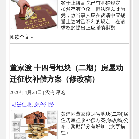
鉴于上海高院已有明确规定，
虽然存有争议，但法院以此为
凭，故当事人应在诉请中应规
避上述对己不利的规定，在请
求权的提出上应谨慎斟酌。
阅读全文 »
董家渡 十四号地块（二期）房屋动
迁征收补偿方案（修改稿）
2020年4月28日
|
没有评论
|
动迁征收
,
房产纠纷
黄浦区董家渡14号地块(二期)居
住房屋征收补偿方案(修改稿)公
布，奖励部分有增加（文字描
红）