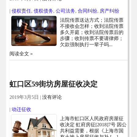
|
侵权责任
,
债权债务
,
公司法务
,
合同纠纷
,
房产纠纷
法院传票送达方式；法院传票
不接收会怎样；收到法院传票
多久开庭；收到法院传票后的
步骤；收到传票不要请律师；
欠款强制执行一辈子吗...
阅读全文 »
虹口区59街坊房屋征收决定
2019年3月5日
|
没有评论
|
动迁征收
上海市虹口区人民政府房屋征
收决定 虹府房征[2018]7号 因公
共利益需要，根据《上海市国
有土地上房屋征收与补 […]